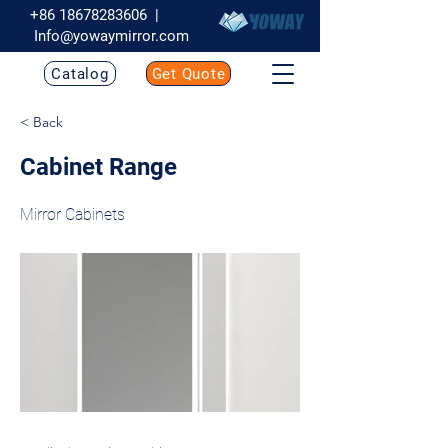
+86 18678283606
|
Info@yowaymirror.com
Catalog
Get Quote
< Back
Cabinet Range
Mirror Cabinets