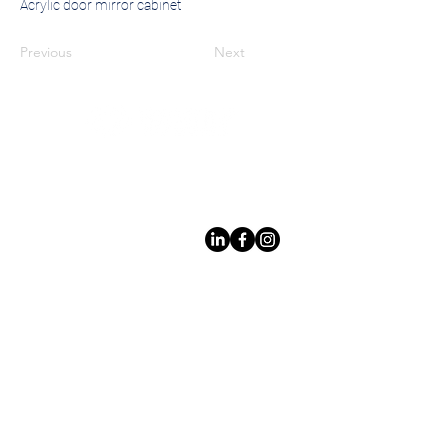
Acrylic door mirror cabinet
Previous
Next
Leading LED bathroom mirror
manufacturer with over 12 years
of experience serving the global
B2B market.
Products
À
propo
s des
miroir
s