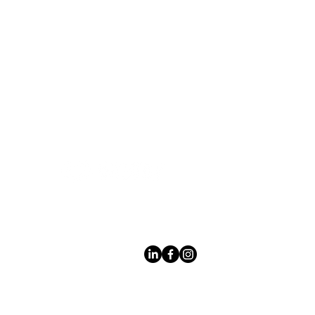
Leading LED bathroom mirror
manufacturer with over 12 years
of experience serving the global
B2B market.
Products
À