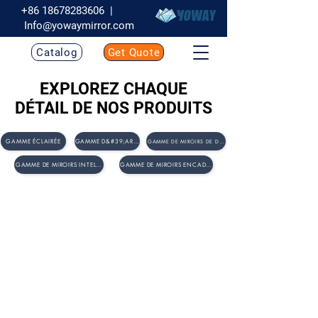
+86 18678283606
|
Info@yowaymirror.com
Catalog
Get Quote
EXPLOREZ CHAQUE
DÉTAIL DE NOS PRODUITS
GAMME ÉCLAIRÉE
GAMME D&#39;ARMOIRES
GAMME DE MIROIRS DE DRESSAGE
GAMME DE MIROIRS INTELLIGENTS
GAMME DE MIROIRS ENCADRÉS