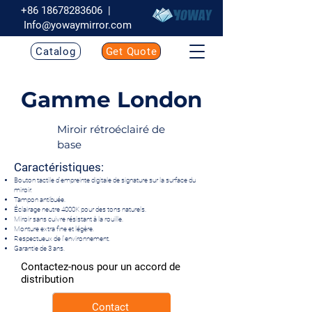
+86 18678283606
|
Info@yowaymirror.com
Catalog
Get Quote
Gamme London
Miroir rétroéclairé de
base
Caractéristiques:
Bouton tactile d'empreinte digitale de signature sur la surface du
miroir.
Tampon antibuée.
Éclairage neutre 4000K pour des tons naturels.
Miroir sans cuivre résistant à la rouille.
Monture extra fine et légère.
Respectueux de l'environnement.
Garantie de 3 ans.
Contactez-nous pour un accord de
distribution
Contact