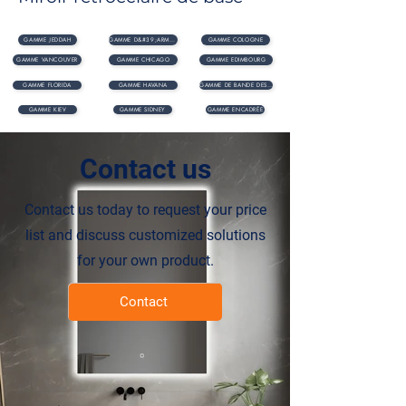
GAMME JEDDAH
GAMME D&#39;ARMOIRES
GAMME COLOGNE
GAMME VANCOUVER
GAMME CHICAGO
GAMME EDIMBOURG
GAMME FLORIDA
GAMME HAVANA
GAMME DE BANDE DESSINÉE
GAMME KIEV
GAMME SIDNEY
GAMME ENCADRÉE
Contact us
Contact us today to request your price
list and discuss customized solutions
for your own product.
Contact