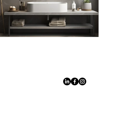
Leading LED bathroom mirror
manufacturer with over 12 years
of experience serving the global
B2B market.
Products
À
propo
s des
miroir